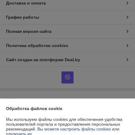
Доставка и оплата
График работы
Полная версия сайта
Политика обработки cookies
Сайт создан на платформе Deal.by
Информация для покупателя
Обработка файлов cookie
Юридическое лицо:
Частное предприятие "Ридбай"
220081, Минский район, Баровлянский с/с, д. Копище, ул. Николая
Михайлашева, д. 1, пом. 319
Мы используем файлы cookies для обеспечения удобства
пользователей портала и предоставления персональных
Регистрационный номер ЕГР: 691803326
рекомендаций.
Вы можете настроить файлы cookies или
отключить их.